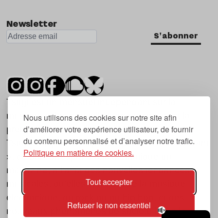
Newsletter
S'abonner
Tsugi est un mensuel indépendant sur la
musique et les nouvelles tendances, dont la
Nous utilisons des cookies sur notre site afin
d’améliorer votre expérience utilisateur, de fournir
première parution date de 2007.
du contenu personnalisé et d’analyser notre trafic.
Tsugi en japonais signifie « prochain », « suivant
Politique en matière de cookies.
», ce qui correspond à la thématique du
magazine, à l’affût des nouvelles tendances
Tout accepter
musicales, qu’elles viennent de la musique
électronique, du rock ou du hip hop, et des
Refuser le non essentiel
nouveaux phénomènes de société liés à la