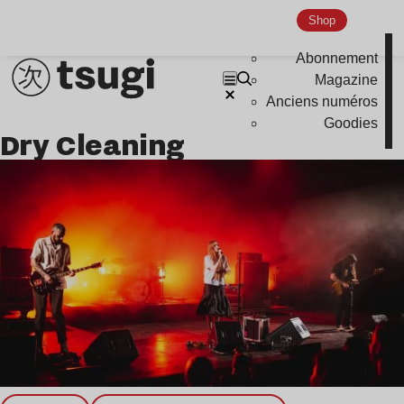
Shop
Nu Jazz
Indie
Abonnement
Magazine
Anciens numéros
Goodies
Dry Cleaning