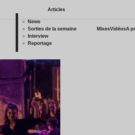
Articles
News
Sorties de la semaine
Mixes
Vidéos
A p
Interview
Reportage