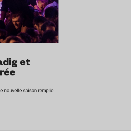
adig et
irée
une nouvelle saison remplie