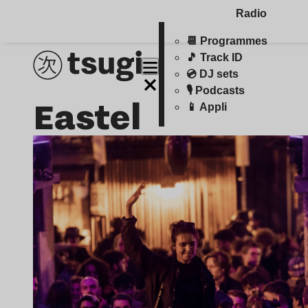
Radio
📆 Programmes
🎵 Track ID
💿 DJ sets
🎙️ Podcasts
Eastel
📱 Appli