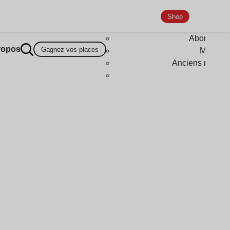
Shop
Abonneme
ropos
Gagnez vos places
Magazi
Anciens numér
Goodi