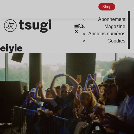
Indie
Shop
Abonnement
Magazine
Anciens numéros
Goodies
eiyie