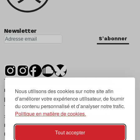
Newsletter
S'abonner
Tsugi est un mensuel indépendant sur la
musique et les nouvelles tendances, dont la
Nous utilisons des cookies sur notre site afin
d’améliorer votre expérience utilisateur, de fournir
première parution date de 2007.
du contenu personnalisé et d’analyser notre trafic.
Tsugi en japonais signifie « prochain », « suivant
Politique en matière de cookies.
», ce qui correspond à la thématique du
magazine, à l’affût des nouvelles tendances
Tout accepter
musicales, qu’elles viennent de la musique