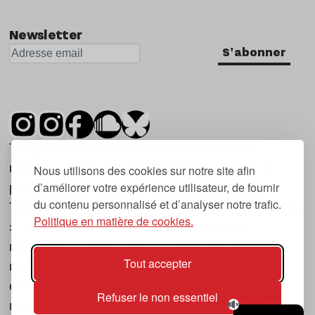
Nu Jazz
Newsletter
Indie
S'abonner
Tsugi est un mensuel indépendant sur la
musique et les nouvelles tendances, dont la
Nous utilisons des cookies sur notre site afin
d’améliorer votre expérience utilisateur, de fournir
première parution date de 2007.
du contenu personnalisé et d’analyser notre trafic.
Tsugi en japonais signifie « prochain », « suivant
Politique en matière de cookies.
», ce qui correspond à la thématique du
magazine, à l’affût des nouvelles tendances
Tout accepter
musicales, qu’elles viennent de la musique
électronique, du rock ou du hip hop, et des
Refuser le non essentiel
nouveaux phénomènes de société liés à la