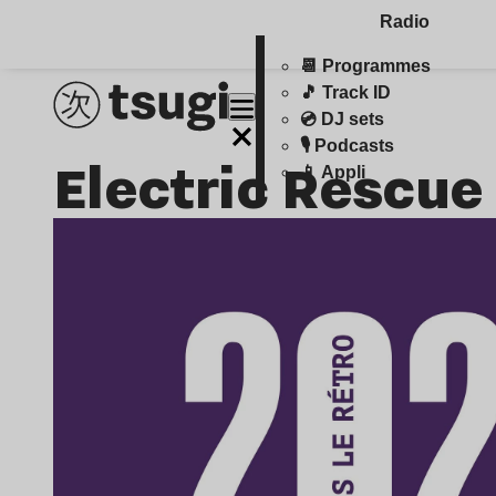
Radio
📆 Programmes
🎵 Track ID
💿 DJ sets
🎙️ Podcasts
Electric Rescue
📱 Appli