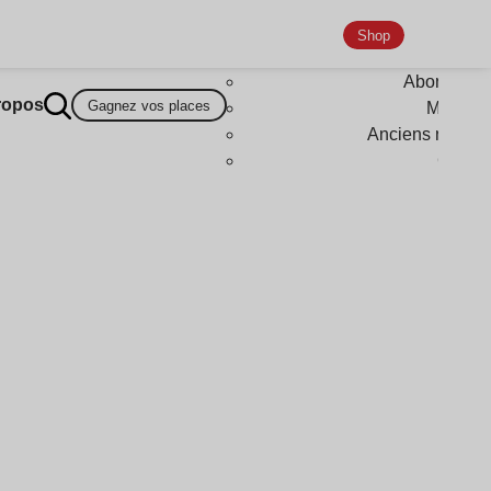
Shop
Abonneme
ropos
Gagnez vos places
Magazi
Anciens numér
Goodi