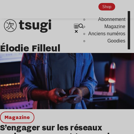
Hardcore
Shop
Global Club
Abonnement
Nu Jazz
Magazine
Anciens numéros
Indie
Goodies
Élodie Filleul
magazine
S’engager sur les réseaux