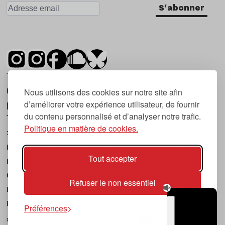
S'abonner
Tsugi est un mensuel indépendant sur la
musique et les nouvelles tendances, dont la
Nous utilisons des cookies sur notre site afin
d’améliorer votre expérience utilisateur, de fournir
première parution date de 2007.
du contenu personnalisé et d’analyser notre trafic.
Tsugi en japonais signifie « prochain », « suivant
Politique en matière de cookies.
», ce qui correspond à la thématique du
magazine, à l’affût des nouvelles tendances
Tout accepter
musicales, qu’elles viennent de la musique
électronique, du rock ou du hip hop, et des
Refuser le non essentiel
nouveaux phénomènes de société liés à la
musique.
Préférences
POLITIQUE DE COOKIES (UE)
CONTACT
CHOIX RGPD
TSUGI