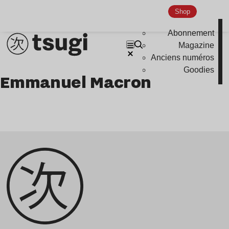
podcast
Shop
portrait
Abonnement
Magazine
Anciens numéros
Goodies
Emmanuel Macron
Genre musicaux
House
Techno
Bass Music
Pop
Ambient
Disco
Hardcore
Global Club