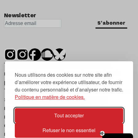
Nu Jazz
Newsletter
Indie
S'abonner
Tsugi est un mensuel indépendant sur la
musique et les nouvelles tendances, dont la
Nous utilisons des cookies sur notre site afin
d’améliorer votre expérience utilisateur, de fournir
première parution date de 2007.
du contenu personnalisé et d’analyser notre trafic.
Tsugi en japonais signifie « prochain », « suivant
Politique en matière de cookies.
», ce qui correspond à la thématique du
magazine, à l’affût des nouvelles tendances
Tout accepter
musicales, qu’elles viennent de la musique
électronique, du rock ou du hip hop, et des
Refuser le non essentiel
nouveaux phénomènes de société liés à la