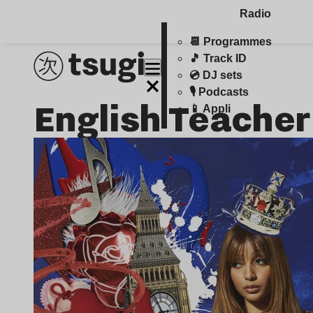
Radio
📆 Programmes
🎵 Track ID
💿 DJ sets
🎙️ Podcasts
English Teacher
📱 Appli