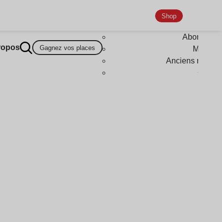
Shop
Abonneme
ropos
Gagnez vos places
Magazi
Anciens numér
Goodi