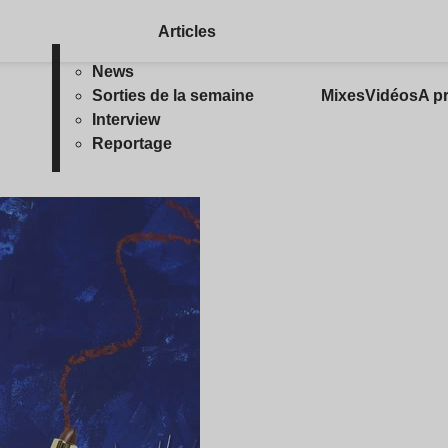
Articles
News
Sorties de la semaine
Mixes
Vidéos
A p
Interview
Reportage