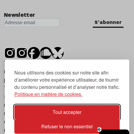
Nu Jazz
Newsletter
Indie
S'abonner
Tsugi est un mensuel indépendant sur la
musique et les nouvelles tendances, dont la
Nous utilisons des cookies sur notre site afin
d’améliorer votre expérience utilisateur, de fournir
première parution date de 2007.
du contenu personnalisé et d’analyser notre trafic.
Tsugi en japonais signifie « prochain », « suivant
Politique en matière de cookies.
», ce qui correspond à la thématique du
magazine, à l’affût des nouvelles tendances
Tout accepter
musicales, qu’elles viennent de la musique
électronique, du rock ou du hip hop, et des
Refuser le non essentiel
nouveaux phénomènes de société liés à la