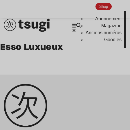
podcast
Shop
portrait
Abonnement
Magazine
Anciens numéros
Goodies
Esso Luxueux
Genre musicaux
House
Techno
Bass Music
Pop
Ambient
Disco
Hardcore
Global Club