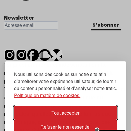
Newsletter
S'abonner
Tsugi est un mensuel indépendant sur la
musique et les nouvelles tendances, dont la
Nous utilisons des cookies sur notre site afin
d’améliorer votre expérience utilisateur, de fournir
première parution date de 2007.
du contenu personnalisé et d’analyser notre trafic.
Tsugi en japonais signifie « prochain », « suivant
Politique en matière de cookies.
», ce qui correspond à la thématique du
magazine, à l’affût des nouvelles tendances
Tout accepter
musicales, qu’elles viennent de la musique
électronique, du rock ou du hip hop, et des
Refuser le non essentiel
nouveaux phénomènes de société liés à la