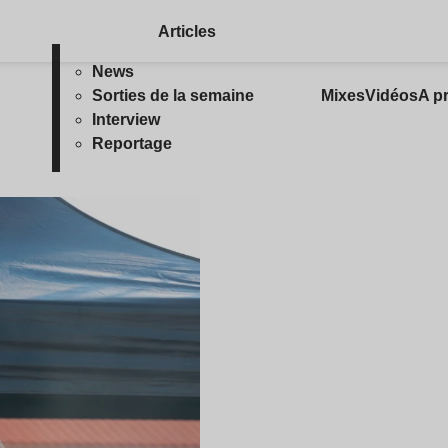
Articles
News
Sorties de la semaine
Mixes
Vidéos
A p
Interview
Reportage