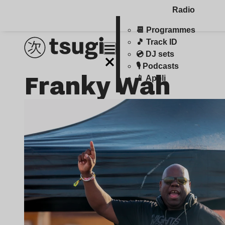
Radio
📆 Programmes
🎵 Track ID
💿 DJ sets
🎙️ Podcasts
Franky Wah
📱 Appli