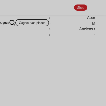
Shop
Abonneme
ropos
Gagnez vos places
Magazi
Anciens numér
Goodi