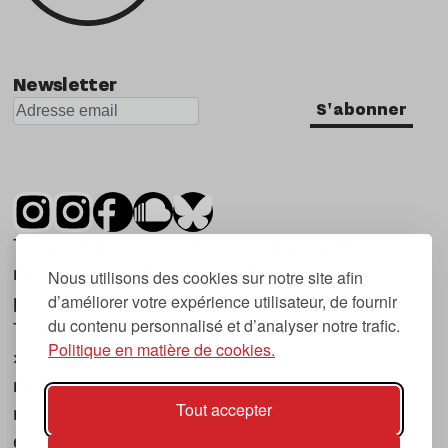
Newsletter
S'abonner
Tsugi est un mensuel indépendant sur la
musique et les nouvelles tendances, dont la
Nous utilisons des cookies sur notre site afin
d’améliorer votre expérience utilisateur, de fournir
première parution date de 2007.
du contenu personnalisé et d’analyser notre trafic.
Tsugi en japonais signifie « prochain », « suivant
Politique en matière de cookies.
», ce qui correspond à la thématique du
magazine, à l’affût des nouvelles tendances
Tout accepter
musicales, qu’elles viennent de la musique
électronique, du rock ou du hip hop, et des