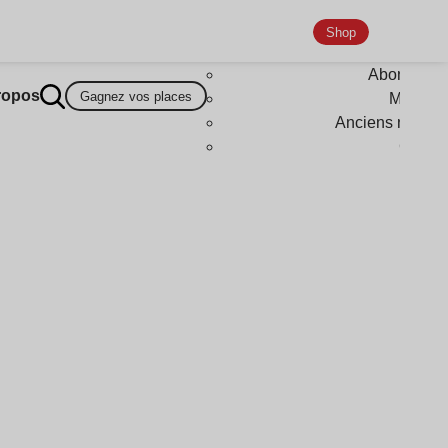
Shop
Abonneme
ropos
Gagnez vos places
Magazi
Anciens numér
Goodi