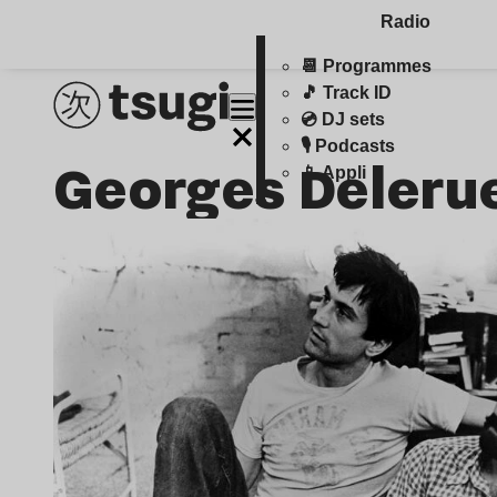
Radio
📆 Programmes
🎵 Track ID
💿 DJ sets
🎙️ Podcasts
Georges Deleru
📱 Appli