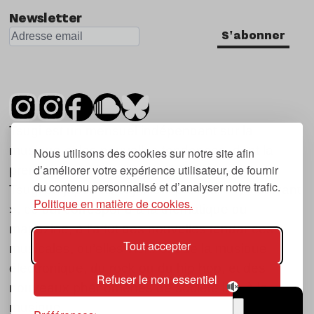
Newsletter
S'abonner
Tsugi est un mensuel indépendant sur la
musique et les nouvelles tendances, dont la
Nous utilisons des cookies sur notre site afin
d’améliorer votre expérience utilisateur, de fournir
première parution date de 2007.
du contenu personnalisé et d’analyser notre trafic.
Tsugi en japonais signifie « prochain », « suivant
Politique en matière de cookies.
», ce qui correspond à la thématique du
magazine, à l’affût des nouvelles tendances
Tout accepter
musicales, qu’elles viennent de la musique
électronique, du rock ou du hip hop, et des
Refuser le non essentiel
nouveaux phénomènes de société liés à la
musique.