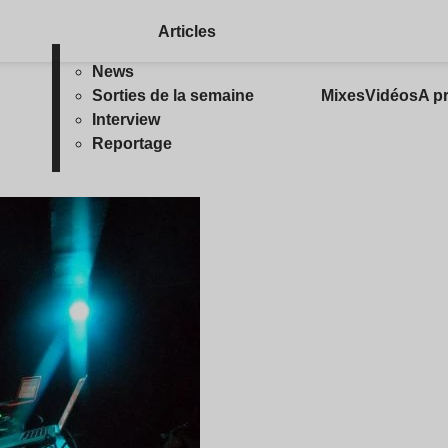
Articles
News
Sorties de la semaine
Mixes
Vidéos
A p
Interview
Reportage