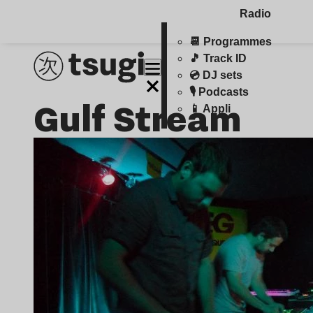
Radio
📆 Programmes
🎵 Track ID
💿 DJ sets
🎙️ Podcasts
Gulf Stream
📱 Appli