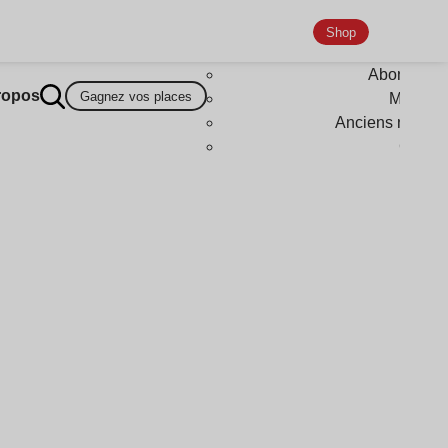
Shop
Abonneme
ropos
Gagnez vos places
Magazi
Anciens numér
Goodi