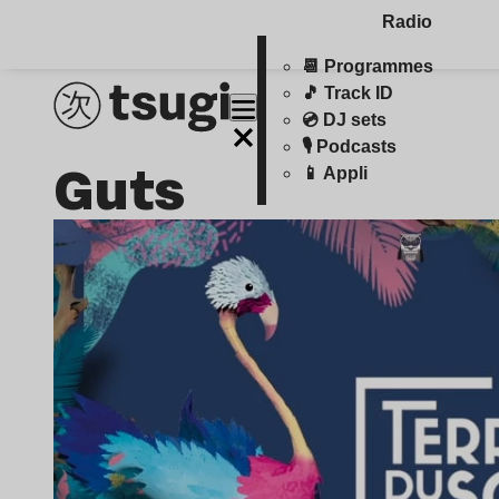
Radio
📆 Programmes
🎵 Track ID
💿 DJ sets
🎙️ Podcasts
Guts
📱 Appli