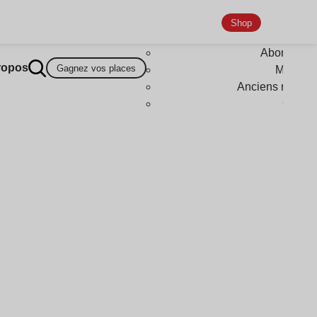
Shop
Abonneme
ropos
Gagnez vos places
Magazi
Anciens numér
Goodi