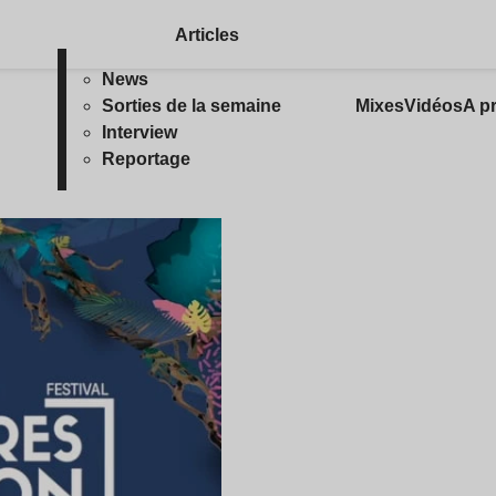
Articles
News
Sorties de la semaine
Mixes
Vidéos
A p
Interview
Reportage