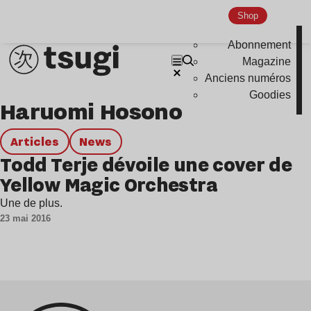
Genre musicaux
Shop
House
Abonnement
Techno
Magazine
Anciens numéros
Bass Music
Goodies
Haruomi Hosono
Pop
Ambient
Articles
news
Disco
Todd Terje dévoile une cover de
Yellow Magic Orchestra
Hardcore
Global Club
Une de plus.
23 mai 2016
Nu Jazz
Indie