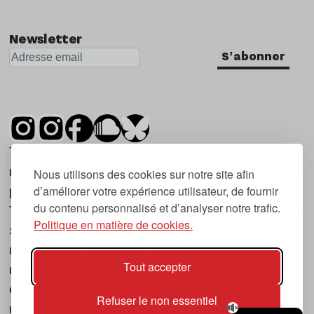
Newsletter
S'abonner
Tsugi est un mensuel indépendant sur la
musique et les nouvelles tendances, dont la
Nous utilisons des cookies sur notre site afin
d’améliorer votre expérience utilisateur, de fournir
première parution date de 2007.
du contenu personnalisé et d’analyser notre trafic.
Tsugi en japonais signifie « prochain », « suivant
Politique en matière de cookies.
», ce qui correspond à la thématique du
magazine, à l’affût des nouvelles tendances
Tout accepter
musicales, qu’elles viennent de la musique
électronique, du rock ou du hip hop, et des
Refuser le non essentiel
nouveaux phénomènes de société liés à la