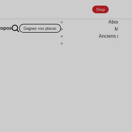
Shop
Abonneme
ropos
Gagnez vos places
Magazi
Anciens numér
Goodi