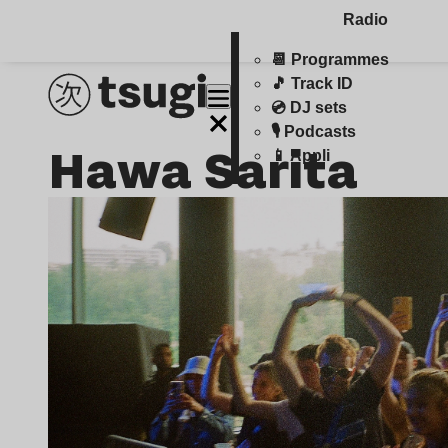
Radio
📆 Programmes
🎵 Track ID
💿 DJ sets
🎙️ Podcasts
Hawa Sarita
📱 Appli