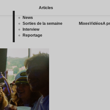
Articles
News
Sorties de la semaine
Mixes
Vidéos
A p
Interview
Reportage