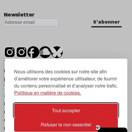
Nu Jazz
Newsletter
Indie
S'abonner
Tsugi est un mensuel indépendant sur la
musique et les nouvelles tendances, dont la
Nous utilisons des cookies sur notre site afin
d’améliorer votre expérience utilisateur, de fournir
première parution date de 2007.
du contenu personnalisé et d’analyser notre trafic.
Tsugi en japonais signifie « prochain », « suivant
Politique en matière de cookies.
», ce qui correspond à la thématique du
magazine, à l’affût des nouvelles tendances
Tout accepter
musicales, qu’elles viennent de la musique
électronique, du rock ou du hip hop, et des
Refuser le non essentiel
nouveaux phénomènes de société liés à la