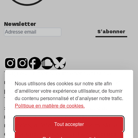
Newsletter
S'abonner
Tsugi est un mensuel indépendant sur la
musique et les nouvelles tendances, dont la
Nous utilisons des cookies sur notre site afin
d’améliorer votre expérience utilisateur, de fournir
première parution date de 2007.
du contenu personnalisé et d’analyser notre trafic.
Tsugi en japonais signifie « prochain », « suivant
Politique en matière de cookies.
», ce qui correspond à la thématique du
magazine, à l’affût des nouvelles tendances
Tout accepter
musicales, qu’elles viennent de la musique
électronique, du rock ou du hip hop, et des