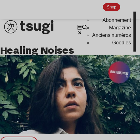
Nu Jazz
Shop
Indie
Abonnement
Magazine
Anciens numéros
Goodies
Healing Noises