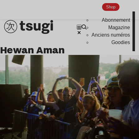
Indie
Shop
Abonnement
Magazine
Anciens numéros
Goodies
Hewan Aman