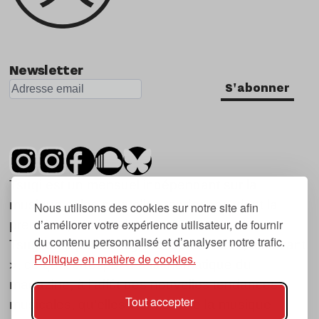
Newsletter
S'abonner
Tsugi est un mensuel indépendant sur la
musique et les nouvelles tendances, dont la
Nous utilisons des cookies sur notre site afin
d’améliorer votre expérience utilisateur, de fournir
première parution date de 2007.
du contenu personnalisé et d’analyser notre trafic.
Tsugi en japonais signifie « prochain », « suivant
Politique en matière de cookies.
», ce qui correspond à la thématique du
magazine, à l’affût des nouvelles tendances
Tout accepter
musicales, qu’elles viennent de la musique