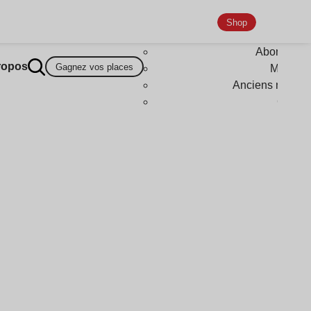
Shop
Abonneme
ropos
Gagnez vos places
Magazi
Anciens numér
Goodi