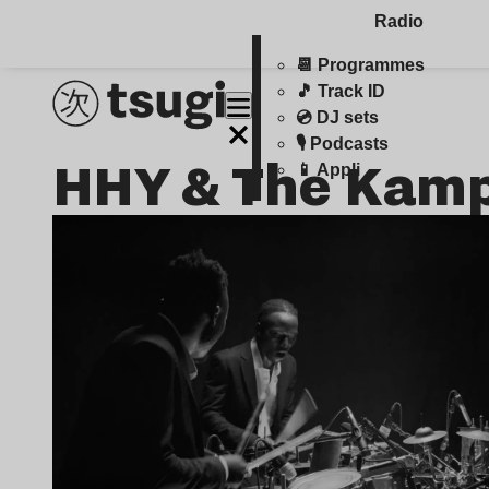
Radio
📆 Programmes
🎵 Track ID
💿 DJ sets
🎙️ Podcasts
HHY & The Kamp
📱 Appli