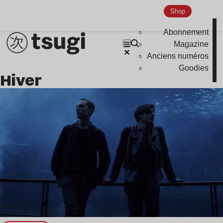
Hardcore
Shop
Global Club
Abonnement
Nu Jazz
Magazine
Indie
Anciens numéros
Goodies
Hiver