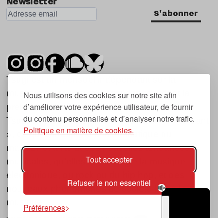
Newsletter
S'abonner
Tsugi est un mensuel indépendant sur la
musique et les nouvelles tendances, dont la
Nous utilisons des cookies sur notre site afin
d’améliorer votre expérience utilisateur, de fournir
première parution date de 2007.
du contenu personnalisé et d’analyser notre trafic.
Tsugi en japonais signifie « prochain », « suivant
Politique en matière de cookies.
», ce qui correspond à la thématique du
magazine, à l’affût des nouvelles tendances
Tout accepter
musicales, qu’elles viennent de la musique
électronique, du rock ou du hip hop, et des
Refuser le non essentiel
nouveaux phénomènes de société liés à la
musique.
Préférences