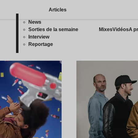
Articles
News
Sorties de la semaine
Mixes
Vidéos
A p
Interview
Reportage