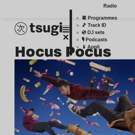
Radio
📆 Programmes
🎵 Track ID
💿 DJ sets
🎙️ Podcasts
Hocus Pocus
📱 Appli