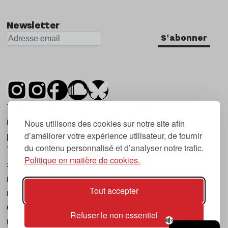
Nu Jazz
Newsletter
Indie
S'abonner
Tsugi est un mensuel indépendant sur la
musique et les nouvelles tendances, dont la
Nous utilisons des cookies sur notre site afin
d’améliorer votre expérience utilisateur, de fournir
première parution date de 2007.
du contenu personnalisé et d’analyser notre trafic.
Tsugi en japonais signifie « prochain », « suivant
Politique en matière de cookies.
», ce qui correspond à la thématique du
magazine, à l’affût des nouvelles tendances
Tout accepter
musicales, qu’elles viennent de la musique
électronique, du rock ou du hip hop, et des
Refuser le non essentiel
nouveaux phénomènes de société liés à la