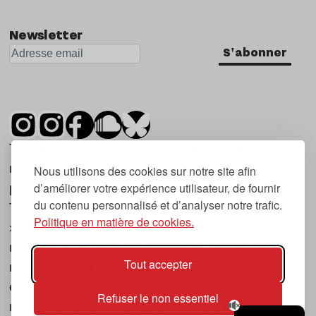
Nu Jazz
Newsletter
Indie
S'abonner
Tsugi est un mensuel indépendant sur la
musique et les nouvelles tendances, dont la
Nous utilisons des cookies sur notre site afin
d’améliorer votre expérience utilisateur, de fournir
première parution date de 2007.
du contenu personnalisé et d’analyser notre trafic.
Tsugi en japonais signifie « prochain », « suivant
Politique en matière de cookies.
», ce qui correspond à la thématique du
magazine, à l’affût des nouvelles tendances
Tout accepter
musicales, qu’elles viennent de la musique
électronique, du rock ou du hip hop, et des
Refuser le non essentiel
nouveaux phénomènes de société liés à la