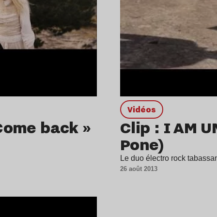
Vidéos
 Come back »
Clip : I AM U
Pone)
Le duo électro rock tabassant
26 août 2013