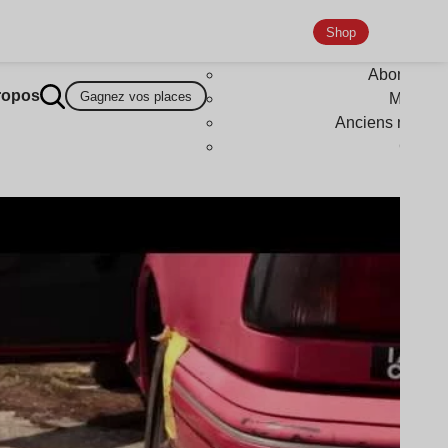
Shop
Abonneme
ropos
Gagnez vos places
Magazi
Anciens numér
Goodi