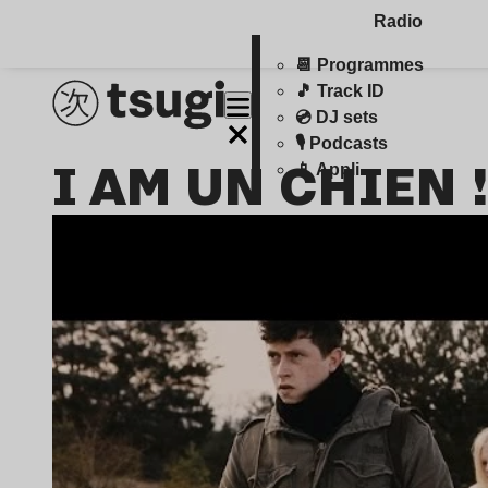
Radio
📆 Programmes
🎵 Track ID
💿 DJ sets
🎙️ Podcasts
I AM UN CHIEN !
📱 Appli