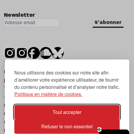
Nu Jazz
Newsletter
Indie
S'abonner
Tsugi est un mensuel indépendant sur la
musique et les nouvelles tendances, dont la
Nous utilisons des cookies sur notre site afin
d’améliorer votre expérience utilisateur, de fournir
première parution date de 2007.
du contenu personnalisé et d’analyser notre trafic.
Tsugi en japonais signifie « prochain », « suivant
Politique en matière de cookies.
», ce qui correspond à la thématique du
magazine, à l’affût des nouvelles tendances
Tout accepter
musicales, qu’elles viennent de la musique
électronique, du rock ou du hip hop, et des
Refuser le non essentiel
nouveaux phénomènes de société liés à la