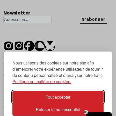
Nu Jazz
Newsletter
Indie
S'abonner
Tsugi est un mensuel indépendant sur la
musique et les nouvelles tendances, dont la
Nous utilisons des cookies sur notre site afin
d’améliorer votre expérience utilisateur, de fournir
première parution date de 2007.
du contenu personnalisé et d’analyser notre trafic.
Tsugi en japonais signifie « prochain », « suivant
Politique en matière de cookies.
», ce qui correspond à la thématique du
magazine, à l’affût des nouvelles tendances
Tout accepter
musicales, qu’elles viennent de la musique
électronique, du rock ou du hip hop, et des
Refuser le non essentiel
nouveaux phénomènes de société liés à la