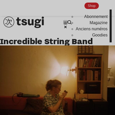
Shop
Abonnement
Magazine
Anciens numéros
Goodies
Incredible String Band