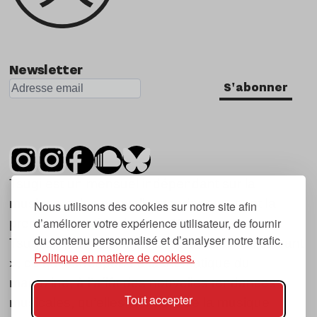
Newsletter
S'abonner
Tsugi est un mensuel indépendant sur la
musique et les nouvelles tendances, dont la
Nous utilisons des cookies sur notre site afin
d’améliorer votre expérience utilisateur, de fournir
première parution date de 2007.
du contenu personnalisé et d’analyser notre trafic.
Tsugi en japonais signifie « prochain », « suivant
Politique en matière de cookies.
», ce qui correspond à la thématique du
magazine, à l’affût des nouvelles tendances
Tout accepter
musicales, qu’elles viennent de la musique