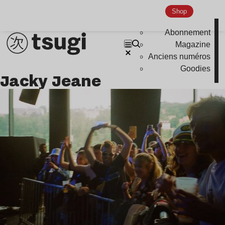
Indie
Shop
Abonnement
Magazine
Anciens numéros
Goodies
Jacky Jeane