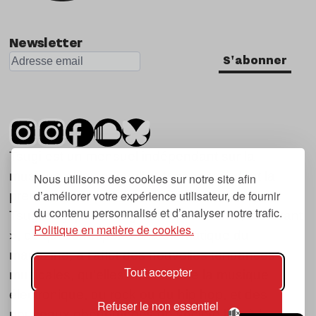
Newsletter
S'abonner
Tsugi est un mensuel indépendant sur la
musique et les nouvelles tendances, dont la
Nous utilisons des cookies sur notre site afin
d’améliorer votre expérience utilisateur, de fournir
première parution date de 2007.
du contenu personnalisé et d’analyser notre trafic.
Tsugi en japonais signifie « prochain », « suivant
Politique en matière de cookies.
», ce qui correspond à la thématique du
magazine, à l’affût des nouvelles tendances
Tout accepter
musicales, qu’elles viennent de la musique
électronique, du rock ou du hip hop, et des
Refuser le non essentiel
nouveaux phénomènes de société liés à la