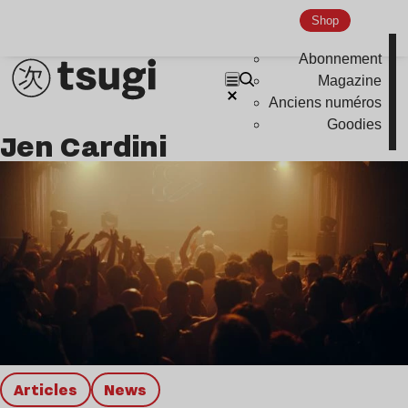
Hardcore
Shop
Global Club
Abonnement
Nu Jazz
Magazine
Indie
Anciens numéros
Goodies
Jen Cardini
Articles
news