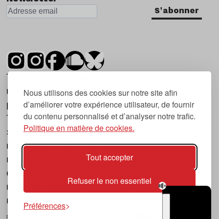
S'abonner
Tsugi est un mensuel indépendant sur la
musique et les nouvelles tendances, dont la
Nous utilisons des cookies sur notre site afin
d’améliorer votre expérience utilisateur, de fournir
première parution date de 2007.
du contenu personnalisé et d’analyser notre trafic.
Tsugi en japonais signifie « prochain », « suivant
Politique en matière de cookies.
», ce qui correspond à la thématique du
magazine, à l’affût des nouvelles tendances
Tout accepter
musicales, qu’elles viennent de la musique
électronique, du rock ou du hip hop, et des
Refuser le non essentiel
nouveaux phénomènes de société liés à la
musique.
Préférences
POLITIQUE DE COOKIES (UE)
CONTACT
CHOIX RGPD
TSUGI