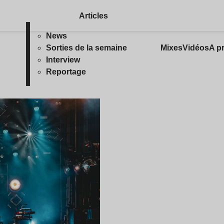
Articles
News
Sorties de la semaine
Mixes
Vidéos
A p
Interview
Reportage