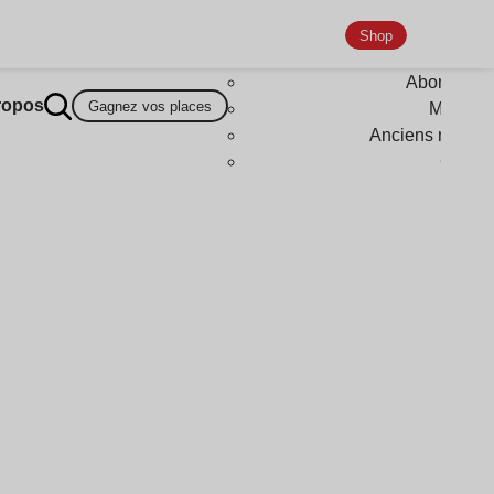
Shop
Abonneme
ropos
Gagnez vos places
Magazi
Anciens numér
Goodi