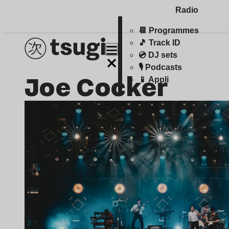
Radio
📆 Programmes
🎵 Track ID
💿 DJ sets
🎙️ Podcasts
Joe Cocker
📱 Appli