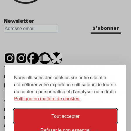
Newsletter
S'abonner
Tsugi est un mensuel indépendant sur la
musique et les nouvelles tendances, dont la
Nous utilisons des cookies sur notre site afin
d’améliorer votre expérience utilisateur, de fournir
première parution date de 2007.
du contenu personnalisé et d’analyser notre trafic.
Tsugi en japonais signifie « prochain », « suivant
Politique en matière de cookies.
», ce qui correspond à la thématique du
magazine, à l’affût des nouvelles tendances
Tout accepter
musicales, qu’elles viennent de la musique
électronique, du rock ou du hip hop, et des
Refuser le non essentiel