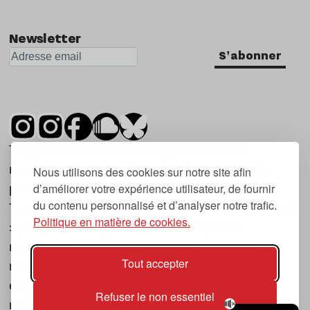
Newsletter
S'abonner
Tsugi est un mensuel indépendant sur la
musique et les nouvelles tendances, dont la
Nous utilisons des cookies sur notre site afin
d’améliorer votre expérience utilisateur, de fournir
première parution date de 2007.
du contenu personnalisé et d’analyser notre trafic.
Tsugi en japonais signifie « prochain », « suivant
Politique en matière de cookies.
», ce qui correspond à la thématique du
magazine, à l’affût des nouvelles tendances
Tout accepter
musicales, qu’elles viennent de la musique
électronique, du rock ou du hip hop, et des
Refuser le non essentiel
nouveaux phénomènes de société liés à la