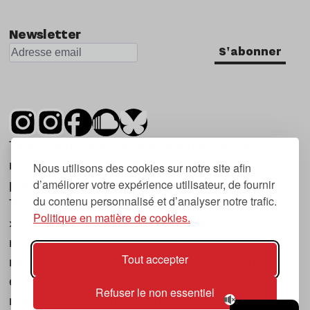
Nu Jazz
Newsletter
Indie
S'abonner
Tsugi est un mensuel indépendant sur la
musique et les nouvelles tendances, dont la
Nous utilisons des cookies sur notre site afin
d’améliorer votre expérience utilisateur, de fournir
première parution date de 2007.
du contenu personnalisé et d’analyser notre trafic.
Tsugi en japonais signifie « prochain », « suivant
Politique en matière de cookies.
», ce qui correspond à la thématique du
magazine, à l’affût des nouvelles tendances
Tout accepter
musicales, qu’elles viennent de la musique
électronique, du rock ou du hip hop, et des
Refuser le non essentiel
nouveaux phénomènes de société liés à la