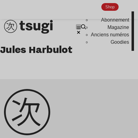
podcast
Shop
portrait
Abonnement
Magazine
Anciens numéros
Goodies
Jules Harbulot
Genre musicaux
House
Techno
Bass Music
Pop
Ambient
Disco
Hardcore
Global Club