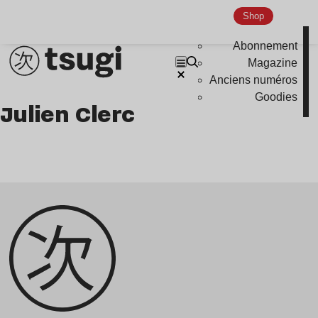
podcast
Shop
portrait
Abonnement
Magazine
Anciens numéros
Goodies
Julien Clerc
Genre musicaux
House
Techno
Bass Music
Pop
Ambient
Disco
Hardcore
Global Club