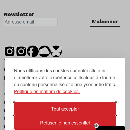
Nu Jazz
Newsletter
Indie
S'abonner
Tsugi est un mensuel indépendant sur la
musique et les nouvelles tendances, dont la
Nous utilisons des cookies sur notre site afin
d’améliorer votre expérience utilisateur, de fournir
première parution date de 2007.
du contenu personnalisé et d’analyser notre trafic.
Tsugi en japonais signifie « prochain », « suivant
Politique en matière de cookies.
», ce qui correspond à la thématique du
magazine, à l’affût des nouvelles tendances
Tout accepter
musicales, qu’elles viennent de la musique
électronique, du rock ou du hip hop, et des
Refuser le non essentiel
nouveaux phénomènes de société liés à la