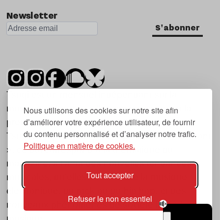
Newsletter
S'abonner
Tsugi est un mensuel indépendant sur la
musique et les nouvelles tendances, dont la
Nous utilisons des cookies sur notre site afin
d’améliorer votre expérience utilisateur, de fournir
première parution date de 2007.
du contenu personnalisé et d’analyser notre trafic.
Tsugi en japonais signifie « prochain », « suivant
Politique en matière de cookies.
», ce qui correspond à la thématique du
magazine, à l’affût des nouvelles tendances
Tout accepter
musicales, qu’elles viennent de la musique
électronique, du rock ou du hip hop, et des
Refuser le non essentiel
nouveaux phénomènes de société liés à la
musique.