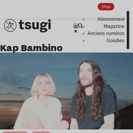
Global Club
Shop
Nu Jazz
Abonnement
Indie
Magazine
Anciens numéros
Goodies
Kap Bambino