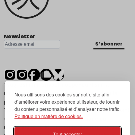
Newsletter
S'abonner
Tsugi est un mensuel indépendant sur la
musique et les nouvelles tendances, dont la
Nous utilisons des cookies sur notre site afin
d’améliorer votre expérience utilisateur, de fournir
première parution date de 2007.
du contenu personnalisé et d’analyser notre trafic.
Tsugi en japonais signifie « prochain », « suivant
Politique en matière de cookies.
», ce qui correspond à la thématique du
magazine, à l’affût des nouvelles tendances
Tout accepter