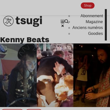
Nu Jazz
Shop
Indie
Abonnement
Magazine
Anciens numéros
Goodies
Kenny Beats