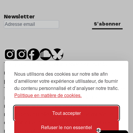
Newsletter
S'abonner
Tsugi est un mensuel indépendant sur la
musique et les nouvelles tendances, dont la
Nous utilisons des cookies sur notre site afin
d’améliorer votre expérience utilisateur, de fournir
première parution date de 2007.
du contenu personnalisé et d’analyser notre trafic.
Tsugi en japonais signifie « prochain », « suivant
Politique en matière de cookies.
», ce qui correspond à la thématique du
magazine, à l’affût des nouvelles tendances
Tout accepter
musicales, qu’elles viennent de la musique
électronique, du rock ou du hip hop, et des
Refuser le non essentiel
nouveaux phénomènes de société liés à la