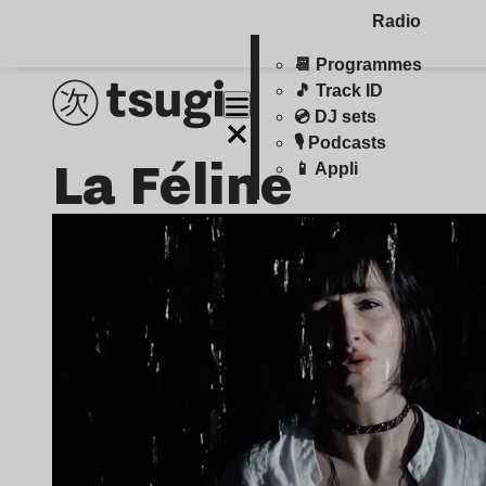
Radio
📆 Programmes
🎵 Track ID
💿 DJ sets
🎙️ Podcasts
La Féline
📱 Appli