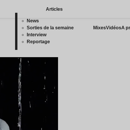
Articles
News
Sorties de la semaine
Mixes
Vidéos
A p
Interview
Reportage