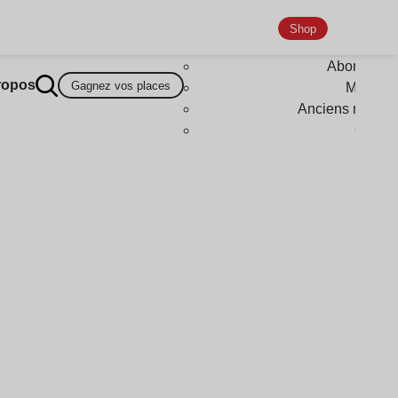
Shop
Abonneme
ropos
Gagnez vos places
Magazi
Anciens numér
Goodi