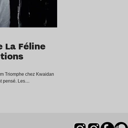
e La Féline
étions
lbum Triomphe chez Kwaidan
ent pensé. Les…