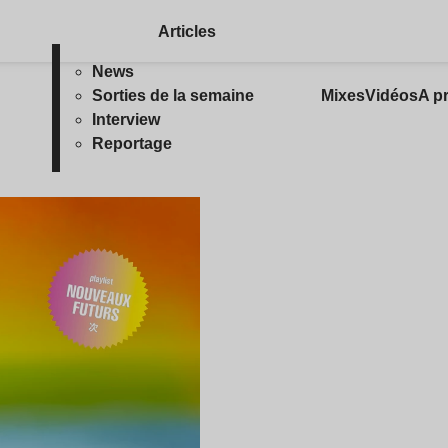
Articles
News
Sorties de la semaine
Mixes
Vidéos
A p
Interview
Reportage