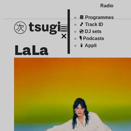
Radio
📆 Programmes
🎵 Track ID
💿 DJ sets
🎙️ Podcasts
LaLa
📱 Appli