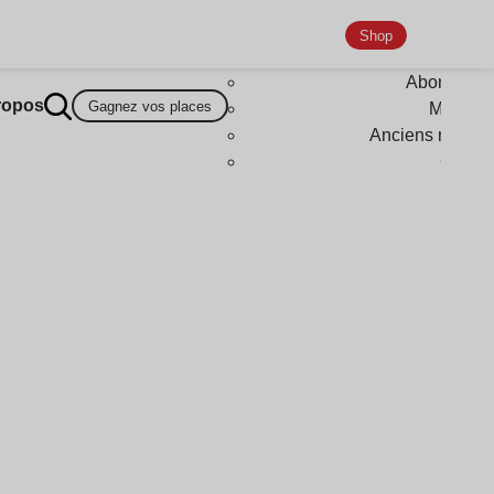
Shop
Abonneme
ropos
Gagnez vos places
Magazi
Anciens numér
Goodi