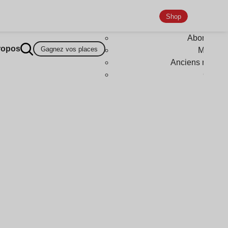
Shop
Abonneme
ropos
Gagnez vos places
Magazi
Anciens numér
Goodi