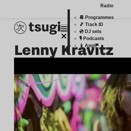
Radio
📆 Programmes
🎵 Track ID
💿 DJ sets
🎙️ Podcasts
Lenny Kravitz
📱 Appli