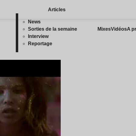
Articles
News
Sorties de la semaine
Mixes
Vidéos
A p
Interview
Reportage