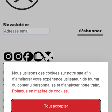
Newsletter
S'abonner
Tsugi est un mensuel indépendant sur la
musique et les nouvelles tendances, dont la
Nous utilisons des cookies sur notre site afin
d’améliorer votre expérience utilisateur, de fournir
première parution date de 2007.
du contenu personnalisé et d’analyser notre trafic.
Tsugi en japonais signifie « prochain », « suivant
Politique en matière de cookies.
», ce qui correspond à la thématique du
magazine, à l’affût des nouvelles tendances
Tout accepter
musicales, qu’elles viennent de la musique