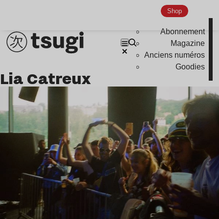
Indie
Shop
Abonnement
Magazine
Anciens numéros
Goodies
Lia Catreux