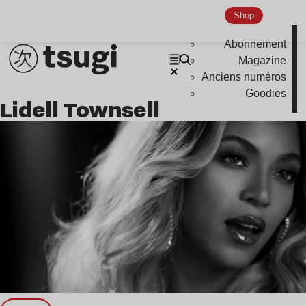
Global Club
Shop
Nu Jazz
Abonnement
Indie
Magazine
Anciens numéros
Goodies
Lidell Townsell