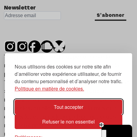
Newsletter
S'abonner
Tsugi est un mensuel indépendant sur la
musique et les nouvelles tendances, dont la
Nous utilisons des cookies sur notre site afin
d’améliorer votre expérience utilisateur, de fournir
première parution date de 2007.
du contenu personnalisé et d’analyser notre trafic.
Tsugi en japonais signifie « prochain », « suivant
Politique en matière de cookies.
», ce qui correspond à la thématique du
magazine, à l’affût des nouvelles tendances
Tout accepter
musicales, qu’elles viennent de la musique
électronique, du rock ou du hip hop, et des
Refuser le non essentiel
nouveaux phénomènes de société liés à la
musique.