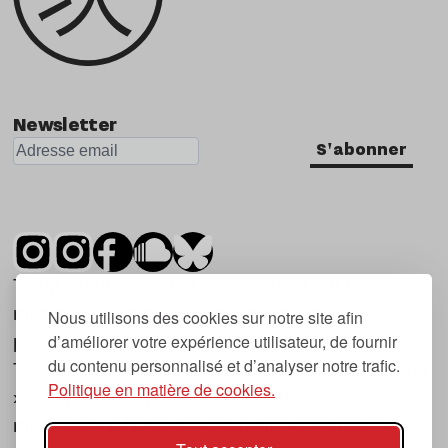
Newsletter
S'abonner
Tsugi est un mensuel indépendant sur la
musique et les nouvelles tendances, dont la
Nous utilisons des cookies sur notre site afin
d’améliorer votre expérience utilisateur, de fournir
première parution date de 2007.
du contenu personnalisé et d’analyser notre trafic.
Tsugi en japonais signifie « prochain », « suivant
Politique en matière de cookies.
», ce qui correspond à la thématique du
magazine, à l’affût des nouvelles tendances