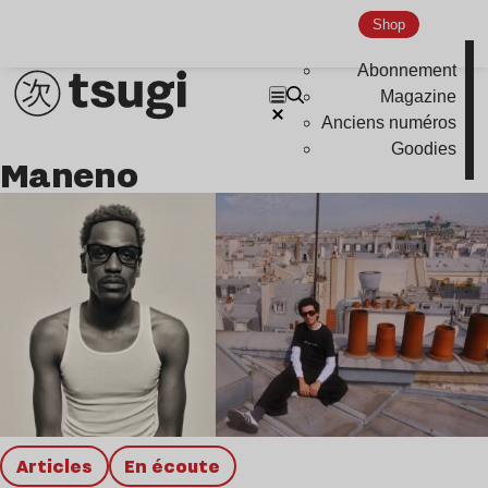
Global Club
Shop
Nu Jazz
Abonnement
Indie
Magazine
Anciens numéros
Goodies
Maneno
Articles
en écoute