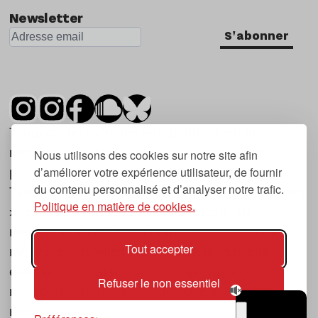
Newsletter
S'abonner
Tsugi est un mensuel indépendant sur la
musique et les nouvelles tendances, dont la
Nous utilisons des cookies sur notre site afin
d’améliorer votre expérience utilisateur, de fournir
première parution date de 2007.
du contenu personnalisé et d’analyser notre trafic.
Tsugi en japonais signifie « prochain », « suivant
Politique en matière de cookies.
», ce qui correspond à la thématique du
magazine, à l’affût des nouvelles tendances
Tout accepter
musicales, qu’elles viennent de la musique
électronique, du rock ou du hip hop, et des
Refuser le non essentiel
nouveaux phénomènes de société liés à la
musique.