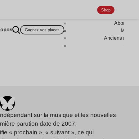
Shop
Abonneme
ropos
Gagnez vos places
Magazi
Anciens numér
Goodi
indépendant sur la musique et les nouvelles
emière parution date de 2007.
fie « prochain », « suivant », ce qui