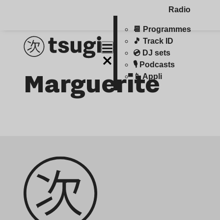
Radio
📆 Programmes
🎵 Track ID
💿 DJ sets
🎙️ Podcasts
Marguerite
📱 Appli